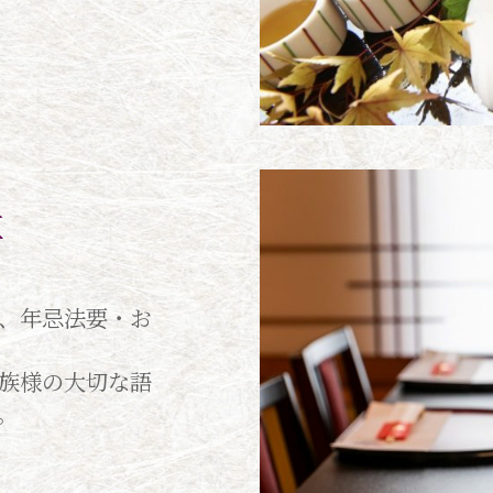
事
、年忌法要・お
族様の大切な語
。