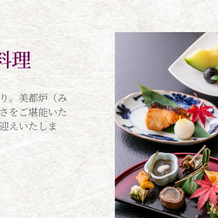
料理
り。美都炉（み
さをご堪能いた
迎えいたしま