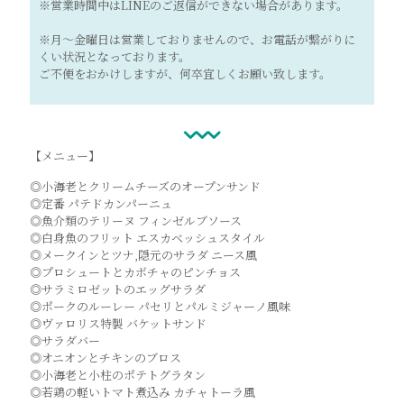
※営業時間中はLINEのご返信ができない場合があります。
※月～金曜日は営業しておりませんので、お電話が繋がりに
くい状況となっております。
ご不便をおかけしますが、何卒宜しくお願い致します。
【メニュー】
◎小海老とクリームチーズのオープンサンド
◎定番 パテドカンパーニュ
◎魚介類のテリーヌ フィンゼルブソース
◎白身魚のフリット エスカベッシュスタイル
◎メークインとツナ,隠元のサラダ ニース風
◎プロシュートとカボチャのピンチョス
◎サラミロゼットのエッグサラダ
◎ポークのルーレー パセリとパルミジャーノ風味
◎ヴァロリス特製 バケットサンド
◎サラダバー
◎オニオンとチキンのブロス
◎小海老と小柱のポテトグラタン
◎若鶏の軽いトマト煮込み カチャトーラ風