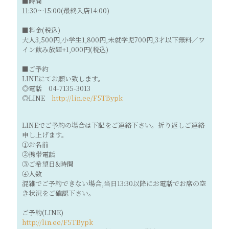
■時間
11:30～15:00(最終入店14:00)
■料金(税込)
大人3,500円,小学生1,800円,未就学児700円,3才以下無料／ワ
イン飲み放題+1,000円(税込)
■ご予約
LINEにてお願い致します。
◎電話 04-7135-3013
◎LINE
http://lin.ee/F5TBypk
LINEでご予約の場合は下記をご連絡下さい。折り返しご連絡
申し上げます。
①お名前
②携帯電話
③ご希望日&時間
④人数
混雑でご予約できない場合,当日13:30以降にお電話でお席の空
き状況をご確認下さい。
ご予約(LINE)
http://lin.ee/F5TBypk