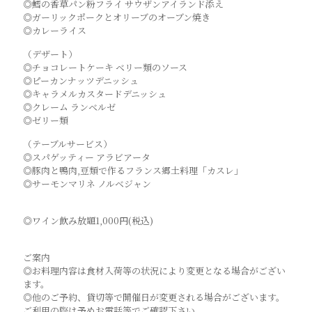
◎鱈の香草パン粉フライ サウザンアイランド添え
◎ガーリックポークとオリーブのオーブン焼き
◎カレーライス
（デザート）
◎チョコレートケーキ ベリー類のソース
◎ピーカンナッツデニッシュ
◎キャラメルカスタードデニッシュ
◎クレーム ランベルゼ
◎ゼリー類
（テーブルサービス）
◎スパゲッティー アラビアータ
◎豚肉と鴨肉,豆類で作るフランス郷土料理「カスレ」
◎サーモンマリネ ノルベジャン
◎ワイン飲み放題1,000円(税込)
ご案内
◎お料理内容は食材入荷等の状況により変更となる場合がござい
ます。
◎他のご予約、貸切等で開催日が変更される場合がございます。
ご利用の際は予めお電話等でご確認下さい。